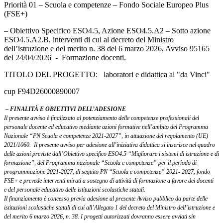
Priorità 01 – Scuola e competenze – Fondo Sociale Europeo Plus
(FSE+)
– Obiettivo Specifico ESO4.5, Azione ESO4.5.A2 – Sotto azione
ESO4.5.A2.B, interventi di cui al decreto del Ministro
dell’istruzione e del merito n. 38 del 6 marzo 2026, Avviso 95165
del 24/04/2026 - Formazione docenti.
TITOLO DEL PROGETTO: laboratori e didattica al "da Vinci"
cup F94D26000890007
– FINALITÀ E OBIETTIVI DELL’ADESIONE
Il presente avviso è finalizzato al potenziamento delle competenze professionali del
personale
docente ed educativo mediante azioni formative nell’ambito del Programma
Nazionale “PN Scuola e
competenze 2021-2027”, in attuazione del regolamento (UE)
2021/1060.
Il presente avviso per adesione all’iniziativa didattica si inserisce nel quadro
delle azioni previste
dall’Obiettivo specifico ESO4.5 “Migliorare i sistemi di istruzione e di
formazione”, del Programma nazionale
“Scuola e competenze” per il periodo di
programmazione 2021-2027, di seguito PN “Scuola e competenze” 2021-
2027, fondo
FSE+ e prevede interventi mirati a sostegno di attività di formazione a favore dei docenti
e
del personale educativo delle istituzioni scolastiche statali.
Il finanziamento è concesso previa adesione al presente Avviso pubblico da parte delle
istituzioni
scolastiche statali di cui all’Allegato 1 del decreto del Ministro dell’istruzione e
del merito 6 marzo 2026, n.
38.
I progetti autorizzati dovranno essere avviati sin