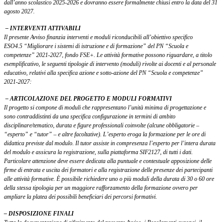
dall’anno scolastico 2025-2026 e dovranno essere
formalmente chiusi entro la data del 31
agosto 2027.
– INTERVENTI ATTIVABILI
Il presente Avviso finanzia interventi e moduli riconducibili all’obiettivo specifico
ESO4.5
“Migliorare i sistemi di istruzione e di formazione” del PN “Scuola e
competenze” 2021-2027, fondo FSE+.
Le attività formative possono riguardare, a titolo
esemplificativo, le seguenti tipologie di intervento
(moduli) rivolte ai docenti e al personale
educativo, relativi alla specifica azione e sotto-azione del PN “Scuola
e competenze”
2021-2027:
– ARTICOLAZIONE DEL PROGETTO E MODULI FORMATIVI
Il progetto si compone di moduli che rappresentano l’unità minima di progettazione e
sono
contraddistinti da una specifica configurazione in termini di ambito
disciplinare/tematico, durata e figure
professionali coinvolte (alcune obbligatorie –
“esperto” e “tutor” – e altre facoltative).
L’esperto eroga la formazione per le ore di
didattica previste dal modulo. Il tutor assiste in
compresenza l’esperto per l’intera durata
del modulo e assicura la registrazione, sulla piattaforma SIF2127,
di tutti i dati.
Particolare attenzione deve essere dedicata alla puntuale e contestuale apposizione delle
firme
di entrata e uscita dei formatori e alla registrazione delle presenze dei partecipanti
alle attività formative.
È possibile richiedere uno o più moduli della durata di 30 o 60 ore
della stessa tipologia per un
maggiore rafforzamento della formazione ovvero per
ampliare la platea dei possibili beneficiari dei percorsi
formativi.
– DISPOSIZIONE FINALI