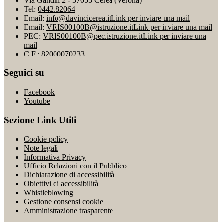
Via Gandhi 2 - 37053 Cerea (Verona)
Tel:
0442.82064
Email:
info@davincicerea.it
Link per inviare una mail
Email:
VRIS00100B@istruzione.it
Link per inviare una mail
PEC:
VRIS00100B@pec.istruzione.it
Link per inviare una
mail
C.F.: 82000070233
Seguici su
Facebook
Youtube
Sezione Link Utili
Cookie policy
Note legali
Informativa Privacy
Ufficio Relazioni con il Pubblico
Dichiarazione di accessibilità
Obiettivi di accessibilità
Whistleblowing
Gestione consensi cookie
Amministrazione trasparente