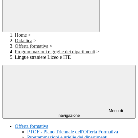
Home
>
Didattica
>
Offerta formativa
>
Programmazioni e griglie dei dipartimenti
>
Lingue straniere Liceo e ITE
Menu di
navigazione
Offerta formativa
PTOF - Piano Triennale dell'Offerta Formativa
Programmazioni e griglie dei dipartimenti