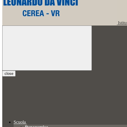
Istit
close
Scuola