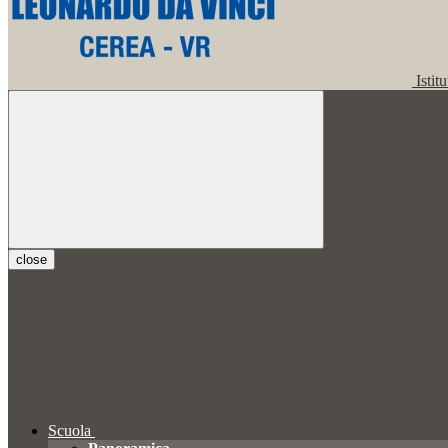
Istit
close
Scuola