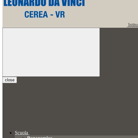
Istit
close
Scuola