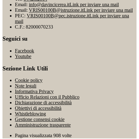
Email:
info@davincicerea.it
Link per inviare una mail
Email:
VRIS00100B@istruzione.it
Link per inviare una mail
PEC:
VRIS00100B@pec.istruzione.it
Link per inviare una
mail
C.F.: 82000070233
Seguici su
Facebook
Youtube
Sezione Link Utili
Cookie policy
Note legali
Informativa Privacy
Ufficio Relazioni con il Pubblico
Dichiarazione di accessibilità
Obiettivi di accessibilità
Whistleblowing
Gestione consensi cookie
Amministrazione trasparente
Pagina visualizzata
908
volte