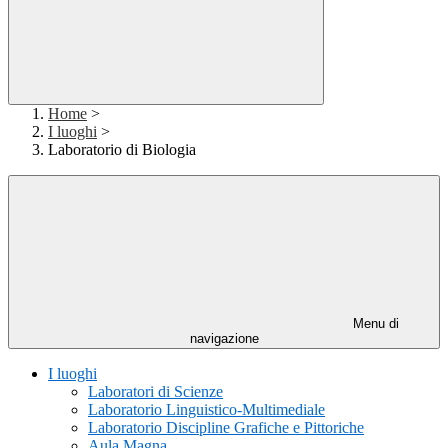
Home
>
I luoghi
>
Laboratorio di Biologia
Menu di
navigazione
I luoghi
Laboratori di Scienze
Laboratorio Linguistico-Multimediale
Laboratorio Discipline Grafiche e Pittoriche
Aula Magna