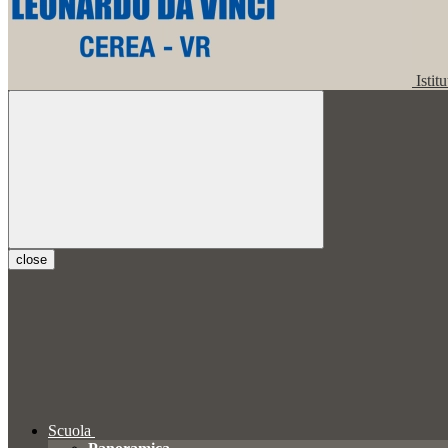
Istit
close
Scuola