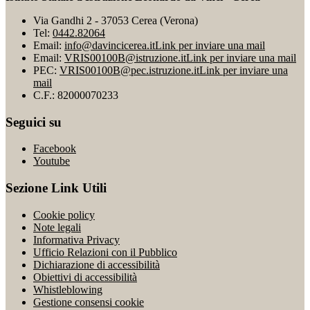
Via Gandhi 2 - 37053 Cerea (Verona)
Tel:
0442.82064
Email:
info@davincicerea.it
Link per inviare una mail
Email:
VRIS00100B@istruzione.it
Link per inviare una mail
PEC:
VRIS00100B@pec.istruzione.it
Link per inviare una
mail
C.F.: 82000070233
Seguici su
Facebook
Youtube
Sezione Link Utili
Cookie policy
Note legali
Informativa Privacy
Ufficio Relazioni con il Pubblico
Dichiarazione di accessibilità
Obiettivi di accessibilità
Whistleblowing
Gestione consensi cookie