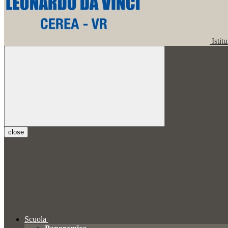
Istit
close
Scuola