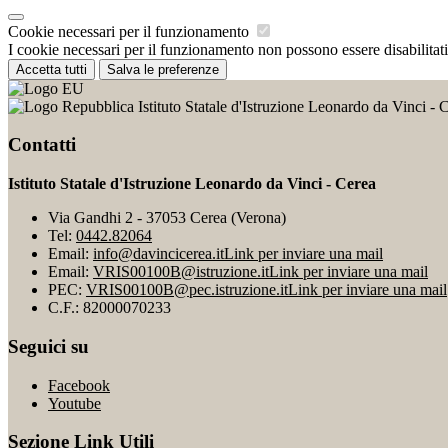
Cookie necessari per il funzionamento
I cookie necessari per il funzionamento non possono essere disabilitati.
Accetta tutti
Salva le preferenze
Istituto Statale d'Istruzione Leonardo da Vinci - 
Contatti
Istituto Statale d'Istruzione Leonardo da Vinci - Cerea
Via Gandhi 2 - 37053 Cerea (Verona)
Tel:
0442.82064
Email:
info@davincicerea.it
Link per inviare una mail
Email:
VRIS00100B@istruzione.it
Link per inviare una mail
PEC:
VRIS00100B@pec.istruzione.it
Link per inviare una mail
C.F.: 82000070233
Seguici su
Facebook
Youtube
Sezione Link Utili