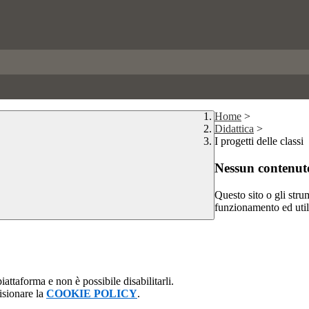
Home
>
Didattica
>
I progetti delle classi
Nessun contenuto
Questo sito o gli stru
funzionamento ed utili 
attaforma e non è possibile disabilitarli.
isionare la
COOKIE POLICY
.