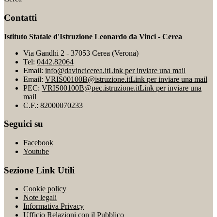
Contatti
Istituto Statale d'Istruzione Leonardo da Vinci - Cerea
Via Gandhi 2 - 37053 Cerea (Verona)
Tel:
0442.82064
Email:
info@davincicerea.it
Link per inviare una mail
Email:
VRIS00100B@istruzione.it
Link per inviare una mail
PEC:
VRIS00100B@pec.istruzione.it
Link per inviare una
mail
C.F.: 82000070233
Seguici su
Facebook
Youtube
Sezione Link Utili
Cookie policy
Note legali
Informativa Privacy
Ufficio Relazioni con il Pubblico