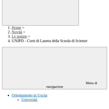
Home
>
Novità
>
Le notizie
>
UNIPD - Corsi di Laurea della Scuola di Scienze
Menu di
navigazione
Orientamento in Uscita
Università