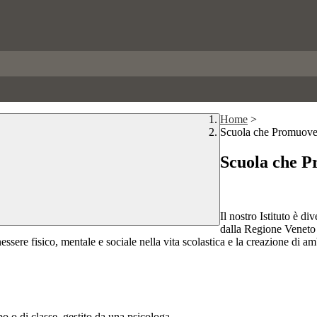
Home
>
Scuola che Promuove
Scuola che P
Il nostro Istituto è di
dalla Regione Veneto 
ssere fisico, mentale e sociale nella vita scolastica e la creazione di amb
o o di classe, gestito da una psicologa.