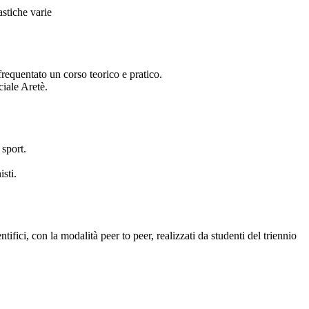
astiche varie
o frequentato un corso teorico e pratico.
ciale Aretè.
 sport.
isti.
ntifici, con la modalità peer to peer, realizzati da studenti del triennio