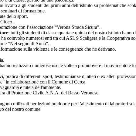
nni rivolto a gli studenti dei primi anni dell’istituto su problematiche scol
e seminari di formazione.
ate dello sport.
erGioco.
laborazione con l’associazione “Verona Strada Sicura”.
tore
: tutti gli studenti di classe quarta e quinta del nostro istituto hann
 ha coinvolto numerosi enti tra cui ASL 9 Scaligera e la Cooperativa so
zione “Nel segno di Anna”.
nformazione sulla violenza e le conseguenze che ne derivano.
ia.
tivo hanno realizzato numerose uscite volte a promuovere il movimento e lo
i, pratica di differenti sport, testimonianze di atleti o ex atleti profession
tte” in collaborazione con il Comune di Cerea.
lvaguardia e tutela dell'ambiente.
uadra di Protezione Civile A.N.A. del Basso Veronese.
engono utilizzati per lezioni outdoor e per l’allestimento di laboratori scie
sivo del nostro comune.