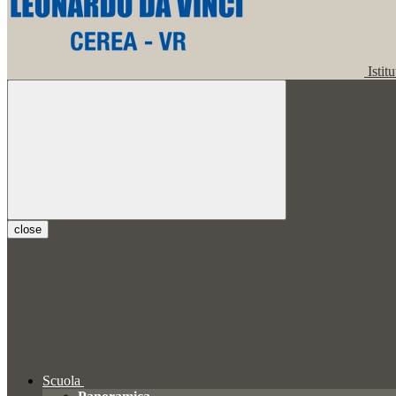
Istit
close
Scuola