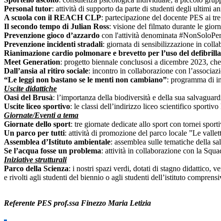
Personal tutor
: attività di supporto da parte di studenti degli ultimi a
A scuola con il REACH CLP
: partecipazione del docente PES ai tr
Il secondo tempo di Julian Ross
: visione del filmato durante le giorn
Prevenzione gioco d’azzardo
con l'attività denominata #NonSoloP
Prevenzione incidenti stradali
: giornata di sensibilizzazione in col
Rianimazione cardio polmonare e brevetto per l’uso del defibrilla
Meet Generation
: progetto biennale conclusosi a dicembre 2023, che
Dall’ansia al ritiro sociale
: incontro in collaborazione con l’associa
“Le leggi non bastano se le menti non cambiano”
: programma di i
Uscite didattiche
Oasi del Brusà
: l’importanza della biodiversità e della sua salvaguard
Uscite liceo sportivo
: le classi dell’indirizzo liceo scientifico spor
Giornate/Eventi a tema
Giornate dello sport
: tre giornate dedicate allo sport con tornei sportiv
Un parco per tutti
: attività di promozione del parco locale ”Le valle
Assemblea d’Istituto ambientale
: assemblea sulle tematiche della sa
Se l’acqua fosse un problema
: attività in collaborazione con la Sq
Iniziative strutturali
Parco della Scienza
: i nostri spazi verdi, dotati di stagno didattico, v
e rivolti agli studenti del biennio o agli studenti dell’istituto compren
Referente PES prof.ssa Finezzo Maria Letizia