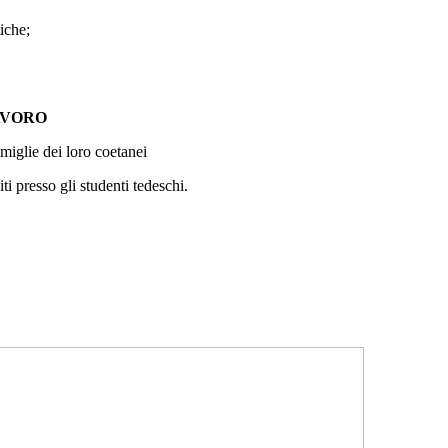
iche;
AVORO
famiglie dei loro coetanei
ti presso gli studenti tedeschi.