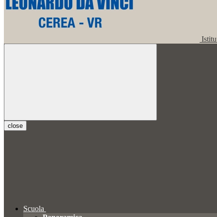
Istit
close
Scuola