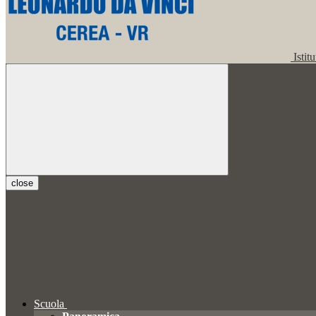
Istit
close
Scuola