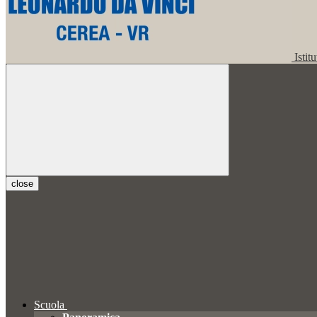
Istit
close
Scuola