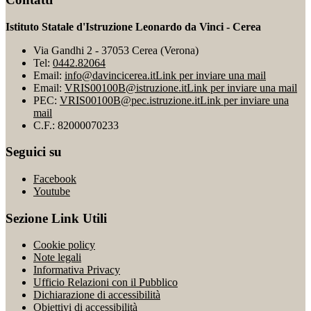
Istituto Statale d'Istruzione Leonardo da Vinci - Cerea
Via Gandhi 2 - 37053 Cerea (Verona)
Tel:
0442.82064
Email:
info@davincicerea.it
Link per inviare una mail
Email:
VRIS00100B@istruzione.it
Link per inviare una mail
PEC:
VRIS00100B@pec.istruzione.it
Link per inviare una
mail
C.F.: 82000070233
Seguici su
Facebook
Youtube
Sezione Link Utili
Cookie policy
Note legali
Informativa Privacy
Ufficio Relazioni con il Pubblico
Dichiarazione di accessibilità
Obiettivi di accessibilità