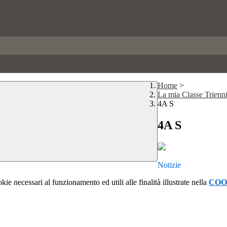
Home
>
La mia Classe Trienn
4A S
4A S
Notizie
kie necessari al funzionamento ed utili alle finalità illustrate nella
COO