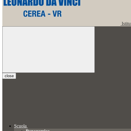
Istit
close
Scuola