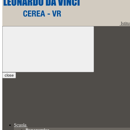
Istit
close
Scuola