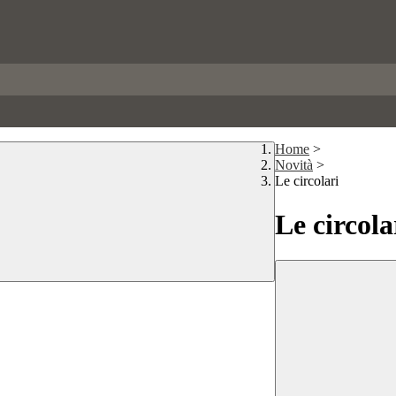
Home
>
Novità
>
Le circolari
Le circola