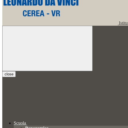
Istit
close
Scuola